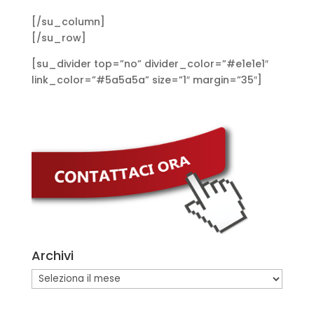
[/su_column]
[/su_row]
[su_divider top=”no” divider_color=”#e1e1e1″
link_color=”#5a5a5a” size=”1″ margin=”35″]
Archivi
Archivi