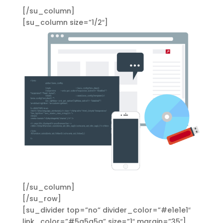
[/su_column]
[su_column size=”1/2″]
[/su_column]
[/su_row]
[su_divider top=”no” divider_color=”#e1e1e1″
link_color=”#5a5a5a” size=”1″ margin=”35″]